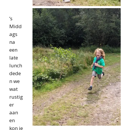
’s
Midd
ags
na
een
late
lunch
dede
n we
wat
rustig
er
aan
en
kon je