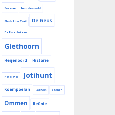
Beckum
beundersveld
De Geus
Black Pipe Trail
De Rotsblokken
Giethoorn
Heijenoord
Historie
Jotihunt
Hotel Mol
Koempoelan
Lochem
Loenen
Ommen
Reünie