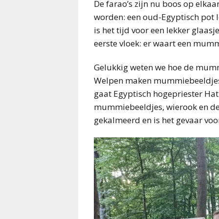
De farao’s zijn nu boos op elka
worden: een oud-Egyptisch pot le
is het tijd voor een lekker gla
eerste vloek: er waart een mum
Gelukkig weten we hoe de mummi
Welpen maken mummiebeeldjes me
gaat Egyptisch hogepriester Hat
mummiebeeldjes, wierook en d
gekalmeerd en is het gevaar vo