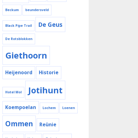
Beckum
beundersveld
De Geus
Black Pipe Trail
De Rotsblokken
Giethoorn
Heijenoord
Historie
Jotihunt
Hotel Mol
Koempoelan
Lochem
Loenen
Ommen
Reünie