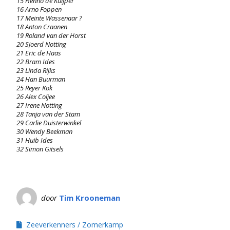
15 Henno de Kuijper
16 Arno Foppen
17 Meinte Wassenaar ?
18 Anton Craanen
19 Roland van der Horst
20 Sjoerd Notting
21 Eric de Haas
22 Bram Ides
23 Linda Rijks
24 Han Buurman
25 Reyer Kok
26 Alex Coljee
27 Irene Notting
28 Tanja van der Stam
29 Carlie Duisterwinkel
30 Wendy Beekman
31 Huib Ides
32 Simon Gitsels
door
Tim Krooneman
Zeeverkenners
Zomerkamp