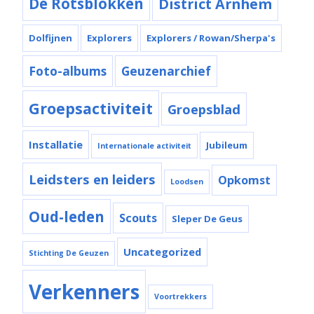
De Rotsblokken
District Arnhem
Dolfijnen
Explorers
Explorers / Rowan/Sherpa's
Foto-albums
Geuzenarchief
Groepsactiviteit
Groepsblad
Installatie
Jubileum
Internationale activiteit
Leidsters en leiders
Opkomst
Loodsen
Oud-leden
Scouts
Sleper De Geus
Uncategorized
Stichting De Geuzen
Verkenners
Voortrekkers