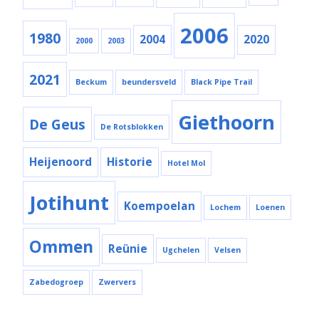
2006
1980
2004
2020
2000
2003
2021
Beckum
beundersveld
Black Pipe Trail
Giethoorn
De Geus
De Rotsblokken
Heijenoord
Historie
Hotel Mol
Jotihunt
Koempoelan
Lochem
Loenen
Ommen
Reünie
Ugchelen
Velsen
Zabedogroep
Zwervers