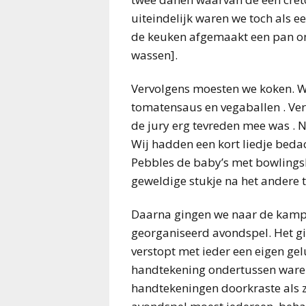
uiteindelijk waren we toch als e
de keuken afgemaakt een pan on
wassen].
Vervolgens moesten we koken. 
tomatensaus en vegaballen . Ver
de jury erg tevreden mee was . 
Wij hadden een kort liedje bedac
Pebbles de baby’s met bowlingski
geweldige stukje na het andere te
Daarna gingen we naar de kampv
georganiseerd avondspel. Het gi
verstopt met ieder een eigen ge
handtekening ondertussen ware
handtekeningen doorkraste als z