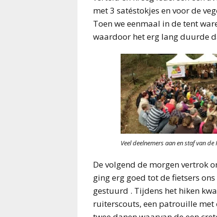
met 3 satéstokjes en voor de veg
Toen we eenmaal in de tent ware
waardoor het erg lang duurde da
Veel deelnemers aan en staf van d
De volgend de morgen vertrok on
ging erg goed tot de fietsers on
gestuurd . Tijdens het hiken kwa
ruiterscouts, een patrouille me
twee danen waarvan de een cre