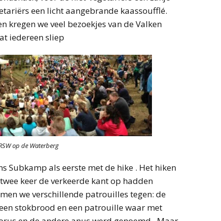
etariërs een licht aangebrande kaassoufflé.
n kregen we veel bezoekjes van de Valken
t iedereen sliep
e RSW op de Waterberg
s Subkamp als eerste met de hike . Het hiken
s twee keer de verkeerde kant op hadden
men we verschillende patrouilles tegen: de
t een stokbrood en een patrouille waar met
torus en de andere anus werd genoemd . Maar