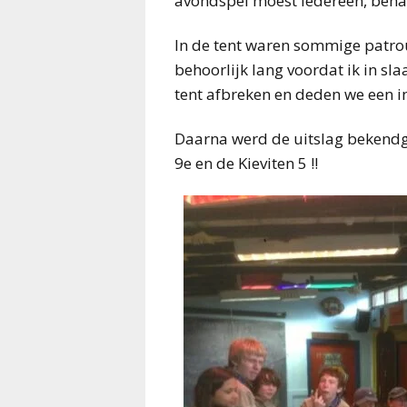
avondspel moest iedereen, behalv
In de tent waren sommige patrou
behoorlijk lang voordat ik in sl
tent afbreken en deden we een i
Daarna werd de uitslag bekendg
9e en de Kieviten 5 !!