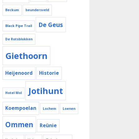
Beckum
beundersveld
De Geus
Black Pipe Trail
De Rotsblokken
Giethoorn
Heijenoord
Historie
Jotihunt
Hotel Mol
Koempoelan
Lochem
Loenen
Ommen
Reünie