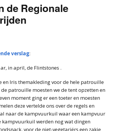
n de Regionale
rijden
ende verslag
:
, in april, de Flintstones .
en Iris themakleding voor de hele patrouille
de patrouille moesten we de tent opzetten en
even moment ging er een toeter en moesten
elen deze vertelde ons over de regels en
maal naar de kampvuurkuil waar een kampvuur
de kampvuurkuil werden nog wat dingen
ondsnack, voor de niet-vegetariërs een zakje