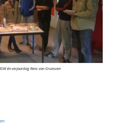
n RSW én verjaardag Rens van Grunsven
den