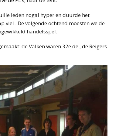
e de PL’s, naar de tent.
ille leden nogal hyper en duurde het
aap viel . De volgende ochtend moesten we de
ngewikkeld handelsspel.
emaakt: de Valken waren 32e de , de Reigers