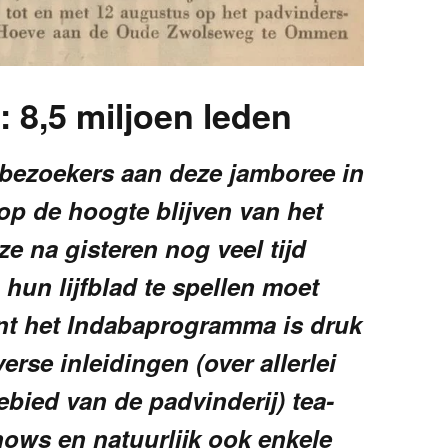
: 8,5 miljoen leden
bezoekers aan deze jamboree in
 op de hoogte blijven van het
ze na gisteren nog veel tijd
hun lijfblad te spellen moet
nt het Indabaprogram
ma is druk
erse inleidingen (over allerlei
bied van de padvinderij) tea-
hows en natuurlijk ook enkele