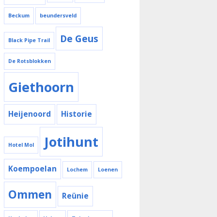
Beckum
beundersveld
De Geus
Black Pipe Trail
De Rotsblokken
Giethoorn
Heijenoord
Historie
Jotihunt
Hotel Mol
Koempoelan
Lochem
Loenen
Ommen
Reünie