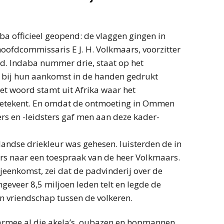
ba officieel geopend: de vlaggen gingen in
hoofdcommissaris E J. H. Volkmaars, voorzitter
d. Indaba nummer drie, staat op het
bij hun aankomst in de handen gedrukt
et woord stamt uit Afrika waar het
etekent. En omdat de ontmoeting in Ommen
rs en -leidsters gaf men aan deze kader-
andse driekleur was gehesen. luisterden de in
s naar een toespraak van de heer Volkmaars.
jeenkomst, zei dat de padvinderij over de
geveer 8,5 miljoen leden telt en legde de
n vriendschap tussen de volkeren.
armee al die akela’s, oubazen en hopmannen