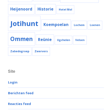
Heijenoord
Historie
Hotel Mol
Jotihunt
Koempoelan
Lochem
Loenen
Ommen
Reünie
Ugchelen
Velsen
Zabedogroep
Zwervers
Site
Login
Berichten feed
Reacties feed