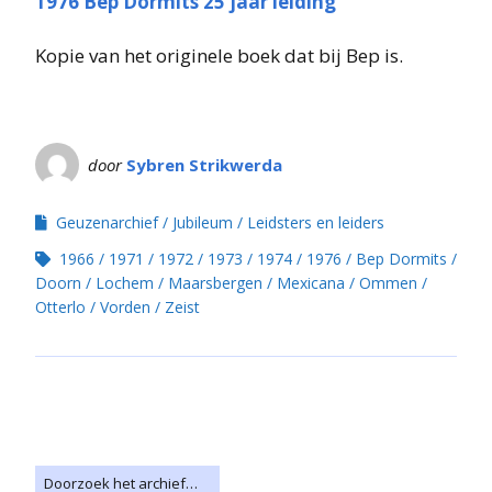
1976 Bep Dormits 25 jaar leiding
Kopie van het originele boek dat bij Bep is.
door
Sybren Strikwerda
Geuzenarchief
Jubileum
Leidsters en leiders
1966
1971
1972
1973
1974
1976
Bep Dormits
Doorn
Lochem
Maarsbergen
Mexicana
Ommen
Otterlo
Vorden
Zeist