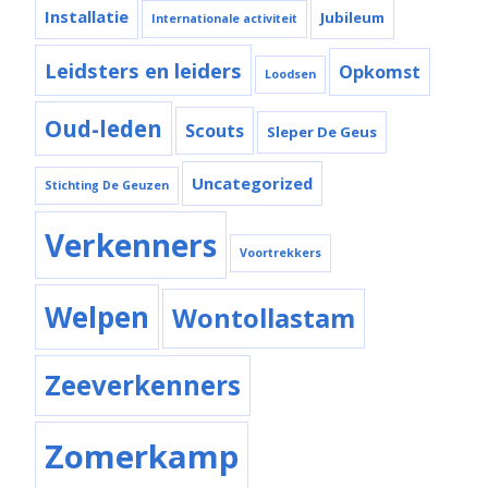
Installatie
Jubileum
Internationale activiteit
Leidsters en leiders
Opkomst
Loodsen
Oud-leden
Scouts
Sleper De Geus
Uncategorized
Stichting De Geuzen
Verkenners
Voortrekkers
Welpen
Wontollastam
Zeeverkenners
Zomerkamp