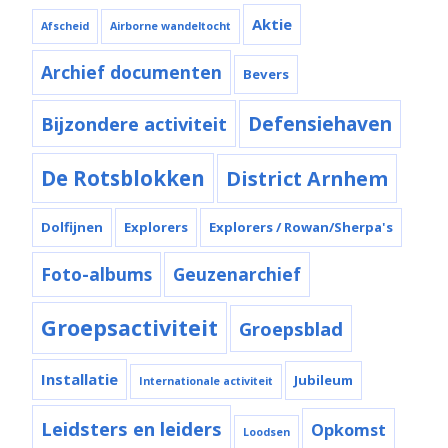
Aktie
Afscheid
Airborne wandeltocht
Archief documenten
Bevers
Bijzondere activiteit
Defensiehaven
De Rotsblokken
District Arnhem
Dolfijnen
Explorers
Explorers / Rowan/Sherpa's
Foto-albums
Geuzenarchief
Groepsactiviteit
Groepsblad
Installatie
Jubileum
Internationale activiteit
Leidsters en leiders
Opkomst
Loodsen