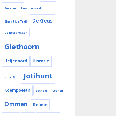
Beckum
beundersveld
De Geus
Black Pipe Trail
De Rotsblokken
Giethoorn
Heijenoord
Historie
Jotihunt
Hotel Mol
Koempoelan
Lochem
Loenen
Ommen
Reünie