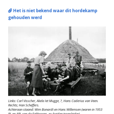
Het is niet bekend waar dit hordekamp

gehouden werd
Links: Carl Visscher, Akela Iet Mugge, ?, Hans Caderius van Veen.
Rechts; Han Scheffers.
Achteraan staand: Wim Bonardt en Hans Willemsen (waren in 1953
PL en APL van de Eekhoorns, nu beiden troepleider)