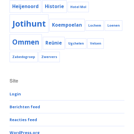
Heijenoord
Historie
Hotel Mol
Jotihunt
Koempoelan
Lochem
Loenen
Ommen
Reünie
Ugchelen
Velsen
Zabedogroep
Zwervers
Site
Login
Berichten feed
Reacties feed
WordPress.org