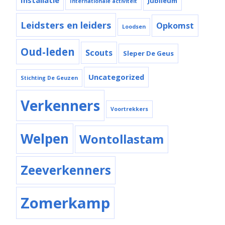
Installatie
Jubileum
Internationale activiteit
Leidsters en leiders
Opkomst
Loodsen
Oud-leden
Scouts
Sleper De Geus
Uncategorized
Stichting De Geuzen
Verkenners
Voortrekkers
Welpen
Wontollastam
Zeeverkenners
Zomerkamp