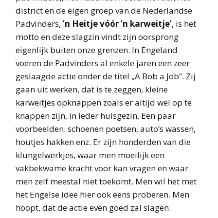
district en de eigen groep van de Nederlandse
Padvinders,
’n Heitje vóór ’n karweitje’
, is het
motto en deze slagzin vindt zijn oorsprong
eigenlijk buiten onze grenzen. In Engeland
voeren de Padvinders al enkele jaren een zeer
geslaagde actie onder de titel „A Bob a Job”. Zij
gaan uit werken, dat is te zeggen, kleine
karweitjes opknappen zoals er altijd wel op te
knappen zijn, in ieder huisgezin. Een paar
voorbeelden: schoenen poetsen, auto’s wassen,
houtjes hakken enz. Er zijn honderden van die
klungelwerkjes, waar men moeilijk een
vakbekwame kracht voor kan vragen en waar
men zelf meestal niet toekomt. Men wil het met
het Engelse idee hier ook eens proberen. Men
hoopt, dat de actie even goed zal slagen.