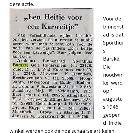
deze actie.
Voor de
binnenst
ad is dat
Sporthui
s
Barské.
Die
noodwin
kel werd
op 1
augustu
s 1946
geopen
d. In die
winkel werden ook de nog schaarse artikelen