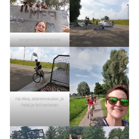
Jongens van de straat
He Alva, stierenneuker, je
hebt je bril verloren